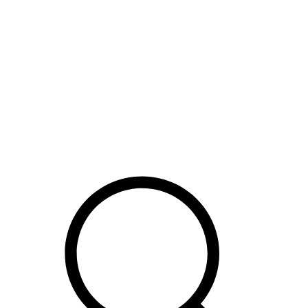
Hop
til
indhold