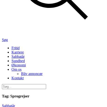
Søg
Primær
Fritid
Karriere
navigation
Sabbatår
Sundhed
Økonomi
Om os
Bliv annoncør
Kontakt
Tag:
Sprogrejser
Sabbatår