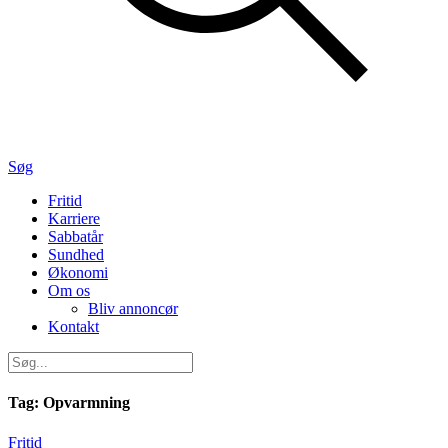
Søg
Primær
Fritid
Karriere
navigation
Sabbatår
Sundhed
Økonomi
Om os
Bliv annoncør
Kontakt
Tag:
Opvarmning
Fritid