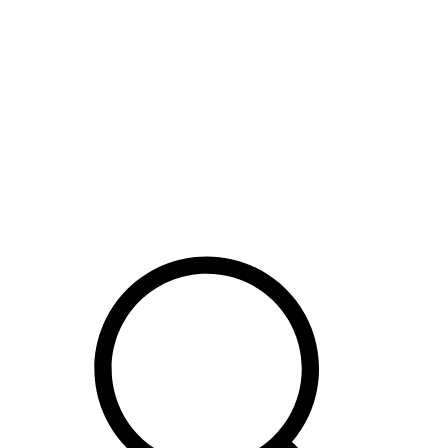
Hop
til
indhold