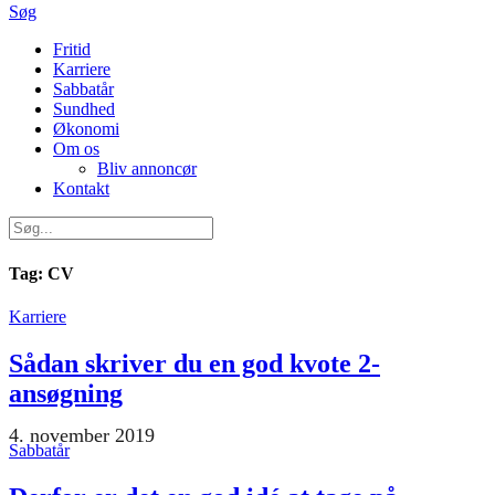
Søg
Primær
Fritid
Karriere
navigation
Sabbatår
Sundhed
Økonomi
Om os
Bliv annoncør
Kontakt
Tag:
CV
Karriere
Sådan skriver du en god kvote 2-
ansøgning
4. november 2019
Sabbatår