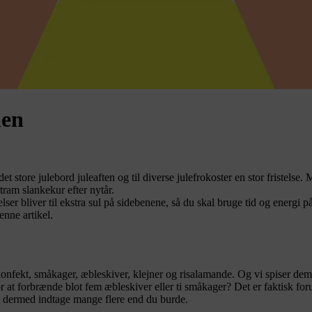
len
t store julebord juleaften og til diverse julefrokoster en stor fristelse.
M
tram slankekur efter nytår.
r bliver til ekstra sul på sidebenene, så du skal bruge tid og energi på 
enne artikel.
 konfekt, småkager, æbleskiver, klejner og risalamande. Og vi spiser dem
t forbrænde blot fem æbleskiver eller ti småkager? Det er faktisk forur
og dermed indtage mange flere end du burde.