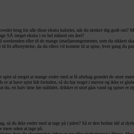
ovedet brug for alle disse ekstra kalorier, når du tænker dig godt om
ndtage SÅ meget ekstra i en hel måned om året?
il weekenden eller til de mange (mad)arrangementer, som du sikkert skal 
il fri afbenyttelse, da du ellers vil komme til at spise, hver gang du pa
ver spist så meget at mange ender med at få ubehag grundet de store mæ
ds er at have spist lidt forinden, så du har noget i maven og ikke er glub
t du, en halv time før måltidet, drikker et stort glas vand og spiser et st
tag, så du ikke ender med at tage på i julen? Så er den bedste idé at dy
e mere uden at tage på.
rier, hvis du eksempelvis løber en tur eller styrketræner i fitness. Husk