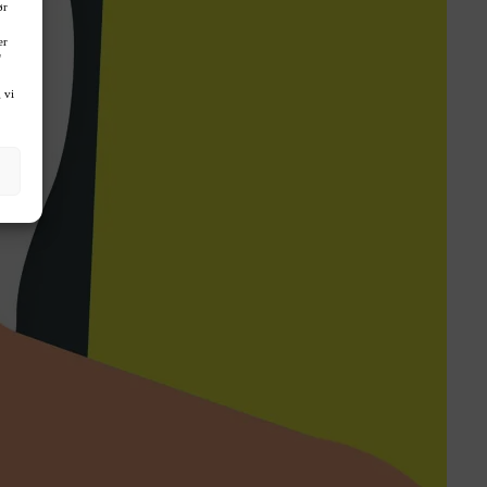
ør
er
'
 vi