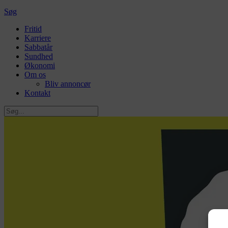
Søg
Primær
Fritid
Karriere
navigation
Sabbatår
Sundhed
Økonomi
Om os
Bliv annoncør
Kontakt