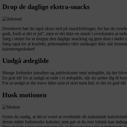
Drop de daglige ekstra-snacks
Derudover bør du også skrue ned på snackforbruget, for har du overh
godt, fordi at det er jul”, men er det ikke en smule i overkanten at i
Sørg i stedet for at droppe den daglige snacking og gem dem i stedet t
Sørg også for at konfekt, pebernødder eller småkager ikke står fremme t
kalorieregnskabet!
Undgå ædegilde
Mange forbinder juleaften og julefrokoster med ædegilde, da der bli
En god idé for at undgå at ende i et ædegilde, når du sætter dig til bor
For at undgå at din mave føles som et stort tomt hul, er det en god idé a
Husk motionen
Synes du stadig, at det er svært at overholde dit maksimale kalorieind
denne måde forbrænder kalorier, som gør at du rent faktisk kan indtag
Dog skal du være opmærksom på, at det tager lang tid at forbrænde kalo