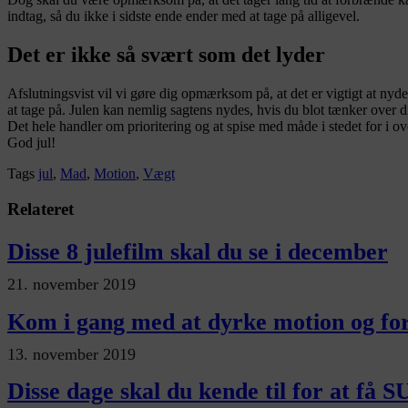
indtag, så du ikke i sidste ende ender med at tage på alligevel.
Det er ikke så svært som det lyder
Afslutningsvist vil vi gøre dig opmærksom på, at det er vigtigt at nyde
at tage på. Julen kan nemlig sagtens nydes, hvis du blot tænker over di
Det hele handler om prioritering og at spise med måde i stedet for i ov
God jul!
Tags
jul
,
Mad
,
Motion
,
Vægt
Relateret
Disse 8 julefilm skal du se i december
21. november 2019
Kom i gang med at dyrke motion og for
13. november 2019
Disse dage skal du kende til for at få S