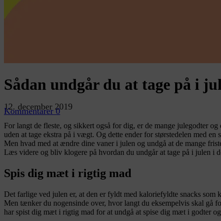
Sådan undgår du at tage på i ju
12. december 2019
Kommentarer 0
For langt de fleste, og sikkert også for dig, er de mange julegodter og de
uden at tage ekstra på i vægt. Og dette ender for størstedelen med en s
Men hvad med at ændre dine vaner i julen og undgå at de mange fristelse
Læs videre og bliv klogere på hvordan du undgår at tage på i julen i d
Spis dig mæt i rigtig mad
Det farlige ved julen er, at den er fyldt med kaloriefyldte snacks som
Men tænker du nogensinde over, hvor langt du eksempelvis skal gå for a
har spist dig mæt i rigtig mad for at undgå at spise dig mæt i godter 