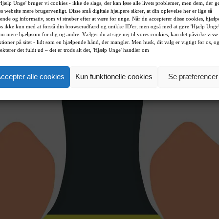
Hjælp Unge' bruger vi cookies - ikke de slags, der kan løse alle livets problemer, men dem, der g
s website mere brugervenligt. Disse små digitale hjælpere sikrer, at din oplevelse her er lige så
tende og informativ, som vi stræber efter at være for unge. Når du accepterer disse cookies, hjælp
os ikke kun med at forstå din browseradfærd og unikke ID'er, men også med at gøre 'Hjælp Unge
u mere hjælpsom for dig og andre. Vælger du at sige nej til vores cookies, kan det påvirke visse
tioner på sitet - lidt som en hjælpende hånd, der mangler. Men husk, dit valg er vigtigt for os, og
ekterer det fuldt ud – det er trods alt det, 'Hjælp Unge' handler om
ccepter alle cookies
Kun funktionelle cookies
Se præferencer