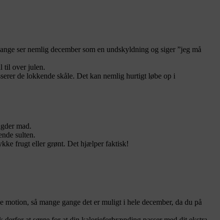
? Mange ser nemlig december som en undskyldning og siger ”jeg må
til over julen.
sserer de lokkende skåle. Det kan nemlig hurtigt løbe op i
ngder mad.
ende sulten.
ykke frugt eller grønt. Det hjælper faktisk!
rke motion, så mange gange det er muligt i hele december, da du på
 derfor at sørge for at din kalorieforbrænding passer med dit ekstra