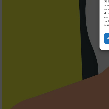
På '
vore
støt
du 
endn
funk
resp
A