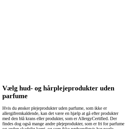
Vælg hud- og hårplejeprodukter uden
parfume
Hvis du ønsker plejeprodukter uden parfume, som ikke er
allergifremkaldende, kan det være en hjælp at gå efter produkter
med den blå krans eller produkter, som er AllergyCertified. Der
findes dog også mange andre plejeprodukter, som er fri for parfume
og anden skadelig kemi, og som ikke nødvendigvis har nogle