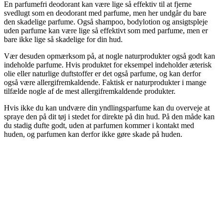
En parfumefri deodorant kan være lige så effektiv til at fjerne
svedlugt som en deodorant med parfume, men her undgår du bare
den skadelige parfume. Også shampoo, bodylotion og ansigtspleje
uden parfume kan være lige så effektivt som med parfume, men er
bare ikke lige så skadelige for din hud.
Vær desuden opmærksom på, at nogle naturprodukter også godt kan
indeholde parfume. Hvis produktet for eksempel indeholder æterisk
olie eller naturlige duftstoffer er det også parfume, og kan derfor
også være allergifremkaldende. Faktisk er naturprodukter i mange
tilfælde nogle af de mest allergifremkaldende produkter.
Hvis ikke du kan undvære din yndlingsparfume kan du overveje at
spraye den på dit tøj i stedet for direkte på din hud. På den måde kan
du stadig dufte godt, uden at parfumen kommer i kontakt med
huden, og parfumen kan derfor ikke gøre skade på huden.