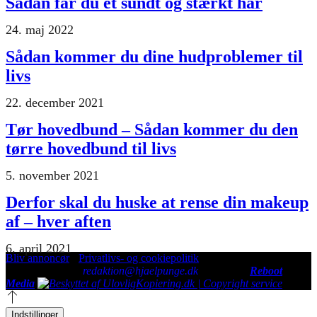
Sådan får du et sundt og stærkt hår
24. maj 2022
Sådan kommer du dine hudproblemer til
livs
22. december 2021
Tør hovedbund – Sådan kommer du den
tørre hovedbund til livs
5. november 2021
Derfor skal du huske at rense din makeup
af – hver aften
6. april 2021
Bliv annoncør
-
Privatlivs- og cookiepolitik
© hjaelpunge.dk
redaktion@hjaelpunge.dk
| En del af
Reboot
Media
Indstillinger