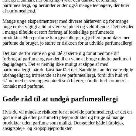
parfumeallergi, og herunder er der også mange teenagere, der lider
af parfumeallergi.
Mange unge eksperimenterer med diverse hårfarver, og for mange
unge er det vigtigt altid at være velplejet og velduftende. Det betyder
i mange tilfælde et stort forbrug af forskellige parfumerede
produkter. Men parfume kan give allergi, og jo flere produkter med
parfume du bruger, jo større er risikoen for at udvikle parfumeallergi.
Det kan derfor være en god idé at sætte dig for at nedtone dit
forbrug af parfume og gør det til en vane at bruge mindre parfume i
dagligdagen. Det er nemlig ikke muligt at slippe af med
parfumeallergi, når du først har fået det. Samtidig kan det være rigtig
ubehageligt og irriterende at have parfumeallergi, fordi din hud vil
slå ud med eksem og eventuelt små blærer, når din hud kommer i
kontakt med parfume.
Gode råd til at undgå parfumeallergi
Hvis du vil mindske risikoen for at udvikle parfumeallergi, er det en
god idé at gå efter parfumefri plejeprodukter og bruge så mange
produkter uden parfume som muligt. Det gælder både hårpleje-,
ansigtspleje- og kropsplejeprodukter.