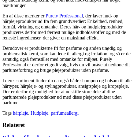
mærkninger.
En af disse mærker er
Purely Professional
, der laver hud- og
hårplejeprodukter ud fra fem grundværdier: Enkelthed, renhed,
formål, virkning og omtanke. Deres hår- og hudplejeprodukter
produceres derfor med færrest mulige indholdsstoffer og med de
reneste ingredienser, der giver en maksimal effekt.
Derudover er produkterne fri for parfume og anden unødig og
problematisk kemi, som kan lede til allergi og irritation, og så er de
samtidig også fremstillet med omtanke for miljøet. Purely
Professional er derfor et godt valg, hvis du vil prøve at nedtone dit
parfumeforbrug og bruge plejeprodukter uden parfume.
I deres sortiment finder du da også både shampoo og balsam til alle
hårtyper, hårpleje- og stylingprodukter, ansigtspleje og kropspleje.
Der er derfor rig mulighed for at udskifte store dele af dine
parfumerede plejeprodukter ud med disse plejeprodukter uden
parfume.
Tags
hårpleje
,
Hudpleje
,
parfumeallergi
Relateret